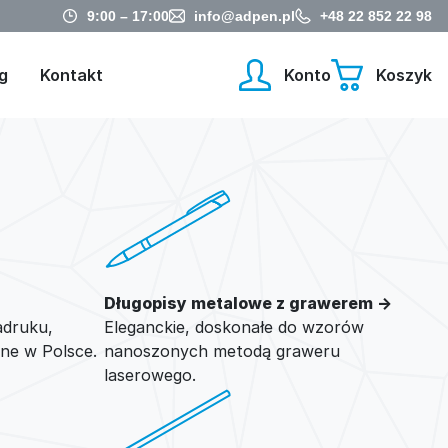
9:00 – 17:00
info@adpen.pl
+48 22 852 22 98
g
Kontakt
Konto
Koszyk
Długopisy metalowe z grawerem →
adruku,
Eleganckie, doskonałe do wzorów
ne w Polsce.
nanoszonych metodą graweru
laserowego.