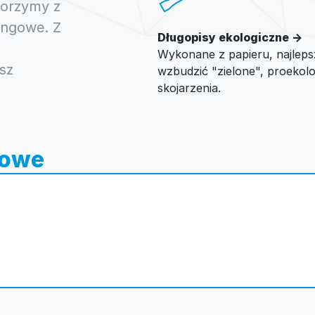
worzymy z
ingowe. Z
Długopisy ekologiczne →
Wykonane z papieru, najleps
sz
wzbudzić "zielone", proekol
skojarzenia.
mowe