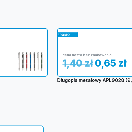
PROMO
cena netto bez znakowania
1,40
zł
0,65
zł
Długopis metalowy APL9028 (9,