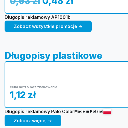
0,63
zł
0,48
zł
Długopis reklamowy AP1001b
Zobacz wszystkie promocje →
Długopisy plastikowe
cena netto bez znakowania
1,12
zł
Długopis reklamowy Palo Color
Made in Poland
Zobacz więcej →