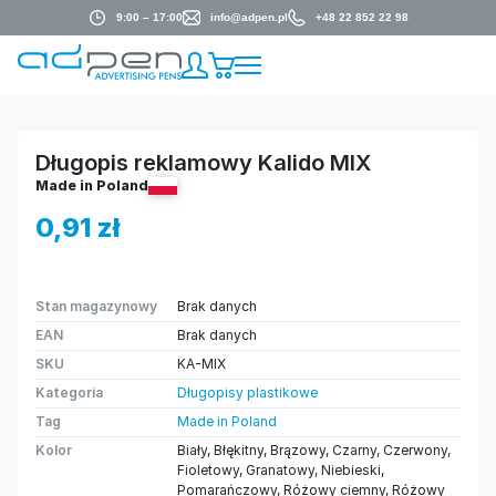
9:00 – 17:00
info@adpen.pl
+48 22 852 22 98
Długopis reklamowy Kalido MIX
Made in Poland
0,91
zł
Stan magazynowy
Brak danych
EAN
Brak danych
SKU
KA-MIX
Kategoria
Długopisy plastikowe
Tag
Made in Poland
Kolor
Biały, Błękitny, Brązowy, Czarny, Czerwony,
Fioletowy, Granatowy, Niebieski,
Pomarańczowy, Różowy ciemny, Różowy