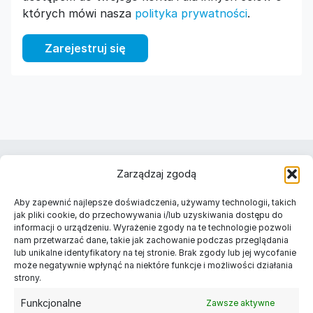
których mówi nasza
polityka prywatności
.
Zarejestruj się
Należymy do
Zarządzaj zgodą
Znajdź nas w Twoim mieście
Aby zapewnić najlepsze doświadczenia, używamy technologii, takich
Długopisy reklamowe Warszawa
jak pliki cookie, do przechowywania i/lub uzyskiwania dostępu do
informacji o urządzeniu. Wyrażenie zgody na te technologie pozwoli
Długopisy reklamowe Kraków
nam przetwarzać dane, takie jak zachowanie podczas przeglądania
Długopisy reklamowe Łódź
lub unikalne identyfikatory na tej stronie. Brak zgody lub jej wycofanie
Długopisy reklamowe Gdańsk
może negatywnie wpłynąć na niektóre funkcje i możliwości działania
Długopisy reklamowe Poznań
strony.
Długopisy reklamowe Szczecin
Funkcjonalne
Zawsze aktywne