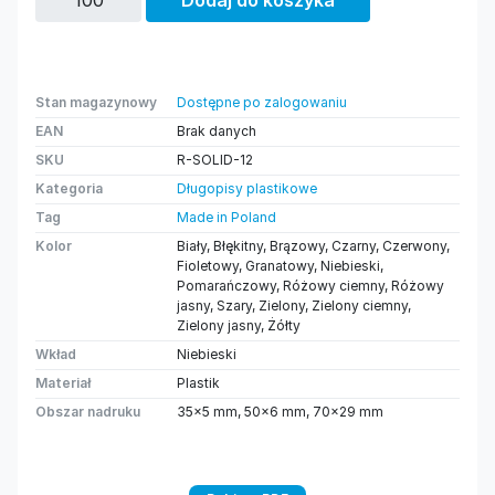
Dodaj do koszyka
Stan magazynowy
Dostępne po zalogowaniu
EAN
Brak danych
SKU
R-SOLID-12
Kategoria
Długopisy plastikowe
Tag
Made in Poland
Kolor
Biały, Błękitny, Brązowy, Czarny, Czerwony,
Fioletowy, Granatowy, Niebieski,
Pomarańczowy, Różowy ciemny, Różowy
jasny, Szary, Zielony, Zielony ciemny,
Zielony jasny, Żółty
Wkład
Niebieski
Materiał
Plastik
Obszar nadruku
35×5 mm, 50×6 mm, 70×29 mm