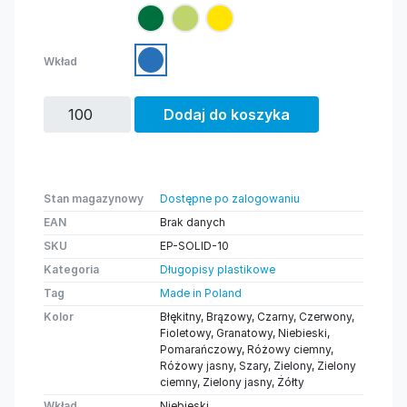
Wkład
Dodaj do koszyka
Stan magazynowy
Dostępne po zalogowaniu
EAN
Brak danych
SKU
EP-SOLID-10
Kategoria
Długopisy plastikowe
Tag
Made in Poland
Kolor
Błękitny, Brązowy, Czarny, Czerwony,
Fioletowy, Granatowy, Niebieski,
Pomarańczowy, Różowy ciemny,
Różowy jasny, Szary, Zielony, Zielony
ciemny, Zielony jasny, Żółty
Wkład
Niebieski