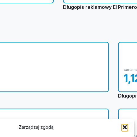
Długopis reklamowy El Primer
cena n
1,
Długopi
Zarządzaj zgodą
cena n