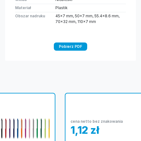
Materiał
Plastik
Obszar nadruku
45×7 mm, 50×7 mm, 55.4×8.6 mm,
70×32 mm, 110×7 mm
Pobierz PDF
cena netto bez znakowania
1,12
zł