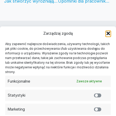
Jak stworzyć wyróżniające się długopisy reklamowe?
Upominki dla pracowników – co wybrać?
Należymy do
Zarządzaj zgodą
Znajdź nas w Twoim mieście
Aby zapewnić najlepsze doświadczenia, używamy technologii, takich
Długopisy reklamowe Warszawa
jak pliki cookie, do przechowywania i/lub uzyskiwania dostępu do
informacji o urządzeniu. Wyrażenie zgody na te technologie pozwoli
Długopisy reklamowe Kraków
nam przetwarzać dane, takie jak zachowanie podczas przeglądania
Długopisy reklamowe Łódź
lub unikalne identyfikatory na tej stronie. Brak zgody lub jej wycofanie
Długopisy reklamowe Gdańsk
może negatywnie wpłynąć na niektóre funkcje i możliwości działania
Długopisy reklamowe Poznań
strony.
Długopisy reklamowe Szczecin
Funkcjonalne
Zawsze aktywne
Kategorie
Długopisy reklamowe
Statystyki
Długopisy plastikowe
Długopisy metalowe z grawerem
Długopisy ekologiczne
Marketing
Ołówki reklamowe