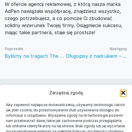
W ofercie agencji reklamowej, z którą nasza marka
AdPen nawiązała współpracę, znajdziesz wszystko,
czego potrzebujesz, a co pomoże Ci zbudować
solidny wizerunek Twojej firmy. Osiągniecie sukcesu,
mając takie partnera, staje się prostsze!
Poprzedni
Następny
Byliśmy na tragach The PSI Trade Show 2020!
Długopisy z nadrukiem – tani i sprawdzony sposób reklamy
Należymy do
Zarządzaj zgodą
Znajdź nas w Twoim mieście
Aby zapewnić najlepsze doświadczenia, używamy technologii, takich
Długopisy reklamowe Warszawa
jak pliki cookie, do przechowywania i/lub uzyskiwania dostępu do
informacji o urządzeniu. Wyrażenie zgody na te technologie pozwoli
Długopisy reklamowe Kraków
nam przetwarzać dane, takie jak zachowanie podczas przeglądania
Długopisy reklamowe Łódź
lub unikalne identyfikatory na tej stronie. Brak zgody lub jej wycofanie
Długopisy reklamowe Gdańsk
może negatywnie wpłynąć na niektóre funkcje i możliwości działania