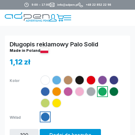
9:00 – 17:00
info@adpen.pl
+48 22 852 22 98
Długopis reklamowy Palo Solid
Made in Poland
1,12
zł
Kolor
Wkład