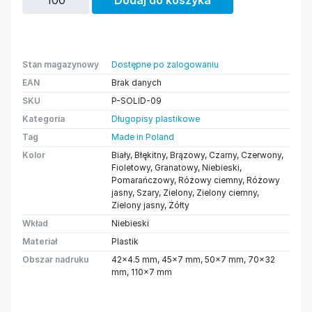
Dodaj do koszyka
Stan magazynowy
Dostępne po zalogowaniu
EAN
Brak danych
SKU
P-SOLID-09
Kategoria
Długopisy plastikowe
Tag
Made in Poland
Kolor
Biały, Błękitny, Brązowy, Czarny, Czerwony,
Fioletowy, Granatowy, Niebieski,
Pomarańczowy, Różowy ciemny, Różowy
jasny, Szary, Zielony, Zielony ciemny,
Zielony jasny, Żółty
Wkład
Niebieski
Materiał
Plastik
Obszar nadruku
42×4.5 mm, 45×7 mm, 50×7 mm, 70×32
mm, 110×7 mm