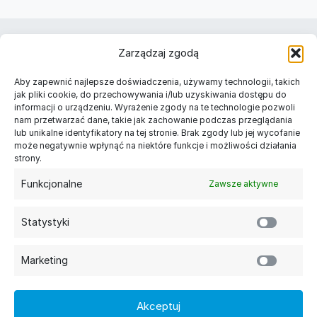
Należymy do
Zarządzaj zgodą
Znajdź nas w Twoim mieście
Aby zapewnić najlepsze doświadczenia, używamy technologii, takich
Długopisy reklamowe Warszawa
jak pliki cookie, do przechowywania i/lub uzyskiwania dostępu do
informacji o urządzeniu. Wyrażenie zgody na te technologie pozwoli
Długopisy reklamowe Kraków
nam przetwarzać dane, takie jak zachowanie podczas przeglądania
Długopisy reklamowe Łódź
lub unikalne identyfikatory na tej stronie. Brak zgody lub jej wycofanie
Długopisy reklamowe Gdańsk
może negatywnie wpłynąć na niektóre funkcje i możliwości działania
Długopisy reklamowe Poznań
strony.
Długopisy reklamowe Szczecin
Funkcjonalne
Zawsze aktywne
Kategorie
Długopisy reklamowe
Statystyki
Długopisy plastikowe
Długopisy metalowe z grawerem
Długopisy ekologiczne
Marketing
Ołówki reklamowe
Informacje
Akceptuj
Nadruki