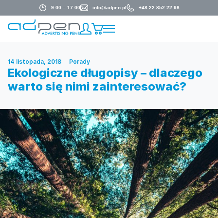
9:00 – 17:00
info@adpen.pl
+48 22 852 22 98
14 listopada, 2018
Porady
Ekologiczne długopisy – dlaczego
warto się nimi zainteresować?