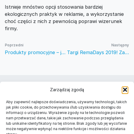
Istnieje mnóstwo opcji stosowania bardziej
ekologicznych praktyk w reklamie, a wykorzystanie
choć części z nich z pewnością poprawi wizerunek
firmy.
Poprzedni
Następny
Produkty promocyjne – jaki mogą mieć cel?
Targi RemaDays 2019! Zapraszamy na kolejne spotkanie już 13-15 lutego 2019
Należymy do
Zarządzaj zgodą
Znajdź nas w Twoim mieście
Aby zapewnić najlepsze doświadczenia, używamy technologii, takich
Długopisy reklamowe Warszawa
jak pliki cookie, do przechowywania i/lub uzyskiwania dostępu do
informacji o urządzeniu. Wyrażenie zgody na te technologie pozwoli
Długopisy reklamowe Kraków
nam przetwarzać dane, takie jak zachowanie podczas przeglądania
Długopisy reklamowe Łódź
lub unikalne identyfikatory na tej stronie. Brak zgody lub jej wycofanie
Długopisy reklamowe Gdańsk
może negatywnie wpłynąć na niektóre funkcje i możliwości działania
Długopisy reklamowe Poznań