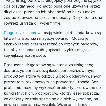
Twoją firmą, ponieważ długopisy postrzegane są jako
coś przydatnego. Ponadto będą one używanie przez
długi czas, przez co ich obecność na biurku może
zostać zauważona przez inne osoby. Dzięki temu one
również usłyszą o Twojej firmie.
Długopisy reklamowe
mają wiele zalet i dodatkowo są
łatwe transporcie i magazynowaniu. Można je
szybko i tanio przemieszczać do różnych regionów,
tak aby reklama na długopisach szybko objęła jak
największą liczbę osób.
Producenci długopisów są w stanie za niską cenę
dostarczyć bardzo dużą ilość spersonalizowanych
produktów, które w odczuciu osób obdarowywanych
prezentami reklamowymi są przydatne i trwałe. Bez
problemu możemy wykonać produkty skierowane do
konkretnych grup odbiorców, którzy jeżeli zobaczą,
że gadżety zostały specjalne dla nich wykonane, na
pewno docenią nasz wysiłek. Wizerunek firmy z