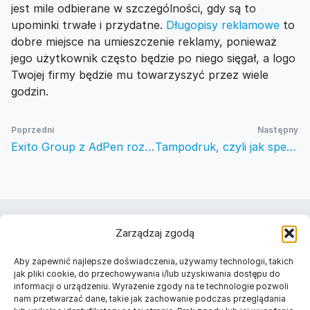
jest mile odbierane w szczególności, gdy są to
upominki trwałe i przydatne.
Długopisy reklamowe
to
dobre miejsce na umieszczenie reklamy, ponieważ
jego użytkownik często będzie po niego sięgał, a logo
Twojej firmy będzie mu towarzyszyć przez wiele
godzin.
Poprzedni
Następny
Exito Group z AdPen rozszerza działalność – nowa współpraca z agencją reklamową Promoteca
Tampodruk, czyli jak spersonalizować długopisy reklamowe
Należymy do
Zarządzaj zgodą
Znajdź nas w Twoim mieście
Aby zapewnić najlepsze doświadczenia, używamy technologii, takich
Długopisy reklamowe Warszawa
jak pliki cookie, do przechowywania i/lub uzyskiwania dostępu do
informacji o urządzeniu. Wyrażenie zgody na te technologie pozwoli
Długopisy reklamowe Kraków
nam przetwarzać dane, takie jak zachowanie podczas przeglądania
Długopisy reklamowe Łódź