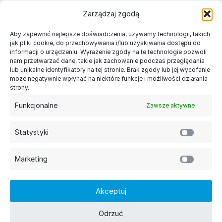
Należymy do
Zarządzaj zgodą
Znajdź nas w Twoim mieście
Aby zapewnić najlepsze doświadczenia, używamy technologii, takich
Długopisy reklamowe Warszawa
jak pliki cookie, do przechowywania i/lub uzyskiwania dostępu do
informacji o urządzeniu. Wyrażenie zgody na te technologie pozwoli
Długopisy reklamowe Kraków
nam przetwarzać dane, takie jak zachowanie podczas przeglądania
Długopisy reklamowe Łódź
lub unikalne identyfikatory na tej stronie. Brak zgody lub jej wycofanie
Długopisy reklamowe Gdańsk
może negatywnie wpłynąć na niektóre funkcje i możliwości działania
Długopisy reklamowe Poznań
strony.
Długopisy reklamowe Szczecin
Funkcjonalne
Zawsze aktywne
Kategorie
Długopisy reklamowe
Statystyki
Długopisy plastikowe
Długopisy metalowe z grawerem
Długopisy ekologiczne
Marketing
Ołówki reklamowe
Informacje
Akceptuj
Nadruki
FAQ
Odrzuć
Exito Group