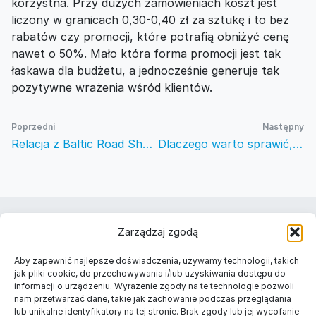
korzystna. Przy dużych zamówieniach koszt jest
liczony w granicach 0,30-0,40 zł za sztukę i to bez
rabatów czy promocji, które potrafią obniżyć cenę
nawet o 50%. Mało która forma promocji jest tak
łaskawa dla budżetu, a jednocześnie generuje tak
pozytywne wrażenia wśród klientów.
Poprzedni
Następny
Relacja z Baltic Road Show, czyli 3-dniowa objazdówka Pozytywnie Promocyjnych
Dlaczego warto sprawić, aby klienci polubili Twoją firmę?
Należymy do
Zarządzaj zgodą
Znajdź nas w Twoim mieście
Aby zapewnić najlepsze doświadczenia, używamy technologii, takich
Długopisy reklamowe Warszawa
jak pliki cookie, do przechowywania i/lub uzyskiwania dostępu do
informacji o urządzeniu. Wyrażenie zgody na te technologie pozwoli
Długopisy reklamowe Kraków
nam przetwarzać dane, takie jak zachowanie podczas przeglądania
Długopisy reklamowe Łódź
lub unikalne identyfikatory na tej stronie. Brak zgody lub jej wycofanie