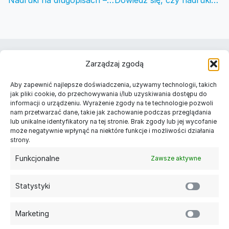
Nadruki na długopisach – tania i skuteczna personalizacja Twojego gadżetu
Dowiedz się, czy nadruki na plastiku są naprawdę trwałe
Należymy do
Zarządzaj zgodą
Znajdź nas w Twoim mieście
Aby zapewnić najlepsze doświadczenia, używamy technologii, takich
Długopisy reklamowe Warszawa
jak pliki cookie, do przechowywania i/lub uzyskiwania dostępu do
informacji o urządzeniu. Wyrażenie zgody na te technologie pozwoli
Długopisy reklamowe Kraków
nam przetwarzać dane, takie jak zachowanie podczas przeglądania
Długopisy reklamowe Łódź
lub unikalne identyfikatory na tej stronie. Brak zgody lub jej wycofanie
Długopisy reklamowe Gdańsk
może negatywnie wpłynąć na niektóre funkcje i możliwości działania
Długopisy reklamowe Poznań
strony.
Długopisy reklamowe Szczecin
Funkcjonalne
Zawsze aktywne
Kategorie
Długopisy reklamowe
Statystyki
Długopisy plastikowe
Długopisy metalowe z grawerem
Długopisy ekologiczne
Marketing
Ołówki reklamowe