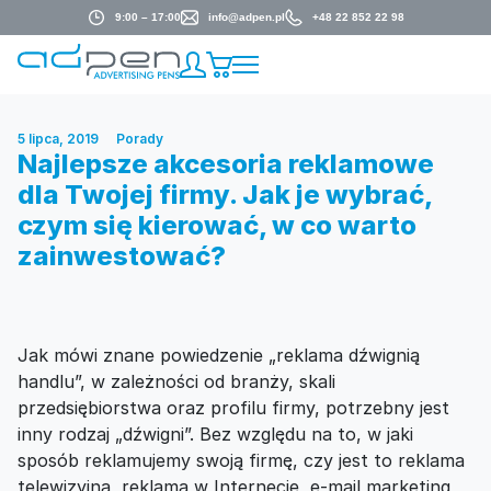
9:00 – 17:00
info@adpen.pl
+48 22 852 22 98
5 lipca, 2019
Porady
Najlepsze akcesoria reklamowe
dla Twojej firmy. Jak je wybrać,
czym się kierować, w co warto
zainwestować?
Jak mówi znane powiedzenie „reklama dźwignią
handlu”, w zależności od branży, skali
przedsiębiorstwa oraz profilu firmy, potrzebny jest
inny rodzaj „dźwigni”. Bez względu na to, w jaki
sposób reklamujemy swoją firmę, czy jest to reklama
telewizyjna, reklama w Internecie, e-mail marketing,