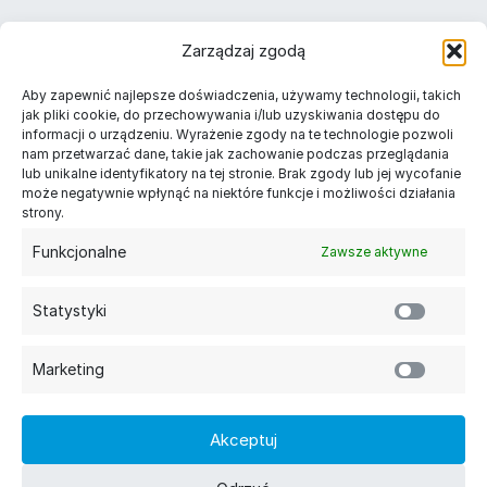
Należymy do
Zarządzaj zgodą
Znajdź nas w Twoim mieście
Aby zapewnić najlepsze doświadczenia, używamy technologii, takich
Długopisy reklamowe Warszawa
jak pliki cookie, do przechowywania i/lub uzyskiwania dostępu do
informacji o urządzeniu. Wyrażenie zgody na te technologie pozwoli
Długopisy reklamowe Kraków
nam przetwarzać dane, takie jak zachowanie podczas przeglądania
Długopisy reklamowe Łódź
lub unikalne identyfikatory na tej stronie. Brak zgody lub jej wycofanie
Długopisy reklamowe Gdańsk
może negatywnie wpłynąć na niektóre funkcje i możliwości działania
Długopisy reklamowe Poznań
strony.
Długopisy reklamowe Szczecin
Funkcjonalne
Zawsze aktywne
Kategorie
Długopisy reklamowe
Statystyki
Długopisy plastikowe
Długopisy metalowe z grawerem
Długopisy ekologiczne
Marketing
Ołówki reklamowe
Informacje
Akceptuj
Nadruki
FAQ